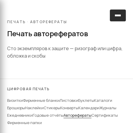
ПЕЧАТЬ · АВТОРЕФЕРАТЫ
Печать авторефератов
Сто экземпляров к защите — ризограф или цифра,
обложка и скобы
ЦИФРОВАЯ ПЕЧАТЬ
Визитки
Фирменные бланки
Листовки
Буклеты
Каталоги
Брошюры
Наклейки
Стикеры
Конверты
Календари
Журналы
Ежедневники
Годовые отчёты
Авторефераты
Сертификаты
Фирменные папки