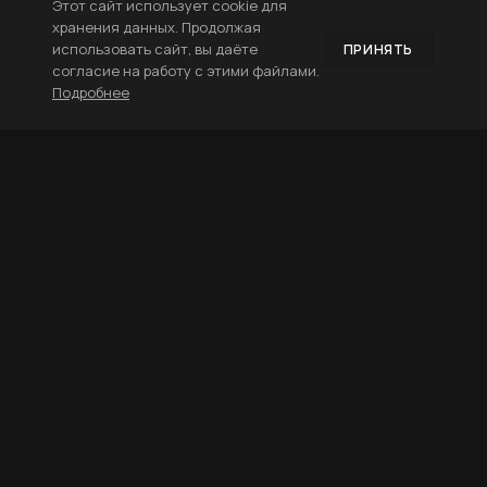
Этот сайт использует cookie для
хранения данных. Продолжая
использовать сайт, вы даёте
ПРИНЯТЬ
согласие на работу с этими файлами.
Подробнее
ДИЗАЙН ПОЛИГРАФИИ
Верстка журналов
Верстка каталога
Дизайн визиток
Фирменные папки
Рекламные листовки
Дизайн календарей
ПРАЙС ПОЛИГРАФИЯ