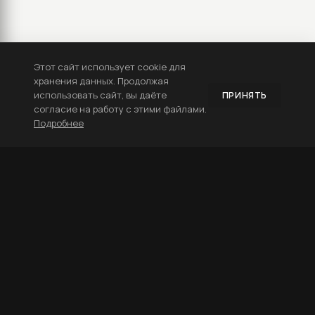
Этот сайт использует cookie для
хранения данных. Продолжая
использовать сайт, вы даёте
ПРИНЯТЬ
согласие на работу с этими файлами.
Подробнее
ДИЗАЙН ПОЛИГРАФИИ
Верстка журналов
Верстка каталога
Дизайн визиток
Фирменные папки
Рекламные листовки